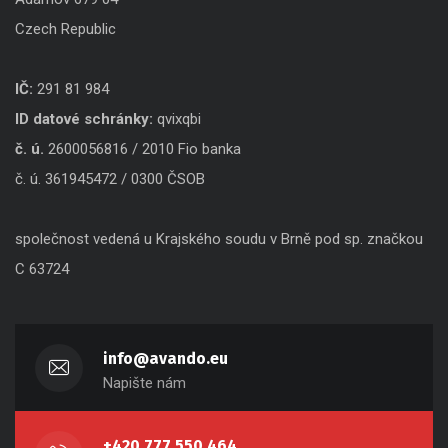
Czech Republic
IČ:
291 81 984
ID datové schránky:
qvixqbi
č. ú.
2600056816 / 2010 Fio banka
č. ú. 361945472 / 0300 ČSOB
společnost vedená u Krajského soudu v Brně pod sp. značkou
C 63724
info@avando.eu
Napište nám
+420 777 550 464