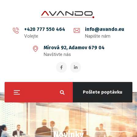
+420 777 550 464
info@avando.eu
Volejte
Napište nám
Mírová 92, Adamov 679 04
Navštivte nás
Pošlete poptávku
Novinky