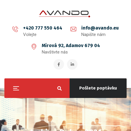
+420 777 550 464
info@avando.eu
Volejte
Napište nám
Mírová 92, Adamov 679 04
Navštivte nás
Pošlete poptávku