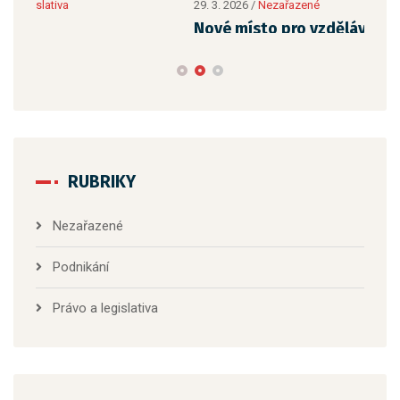
29. 3. 2026
/
Nezařazené
17. 3
Nové místo pro vzdělávání a poradenství v
Zab
Bučovicích
RUBRIKY
Nezařazené
Podnikání
Právo a legislativa