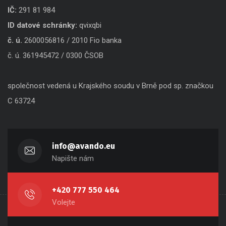
Czech Republic
IČ:
291 81 984
ID datové schránky:
qvixqbi
č. ú.
2600056816 / 2010 Fio banka
č. ú. 361945472 / 0300 ČSOB
společnost vedená u Krajského soudu v Brně pod sp. značkou
C 63724
info@avando.eu
Napište nám
+420 777 550 464
Volejte