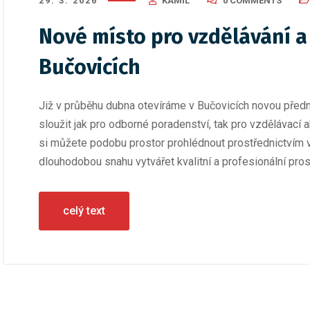
29. 3. 2026
KAMIL
0 COMMENTS
Nové místo pro vzdělávání a
Bučovicích
Již v průběhu dubna otevíráme v Bučovicích novou předn
sloužit jak pro odborné poradenství, tak pro vzdělávací
si můžete podobu prostor prohlédnout prostřednictvím v
dlouhodobou snahu vytvářet kvalitní a profesionální prost
celý text
026
/
Nezařazené
11. 4. 2026
/
Podnikání
,
Právo a legis