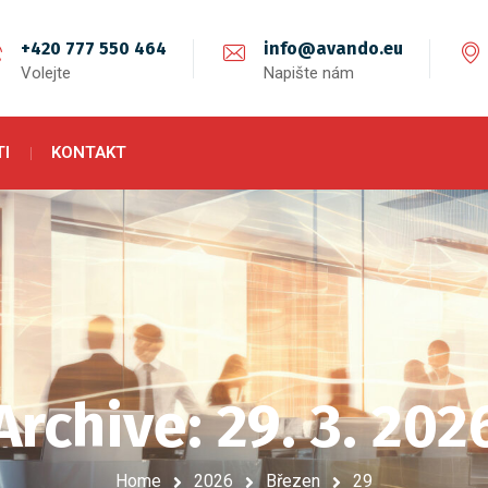
+420 777 550 464
info@avando.eu
Volejte
Napište nám
I
KONTAKT
Archive: 29. 3. 202
Home
2026
Březen
29