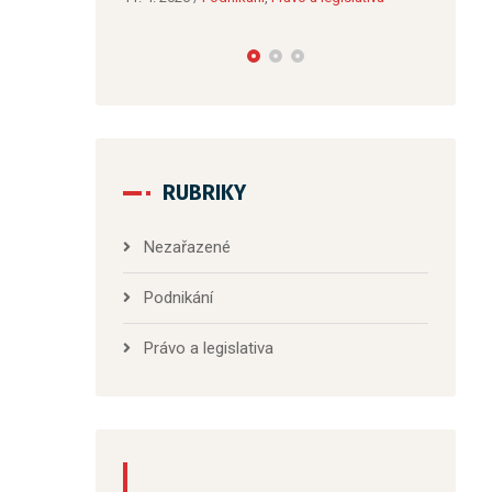
Nové místo pro vzdělávání a
Zabíjí
poradenství v Bučovicích
RUBRIKY
Nezařazené
Podnikání
Právo a legislativa