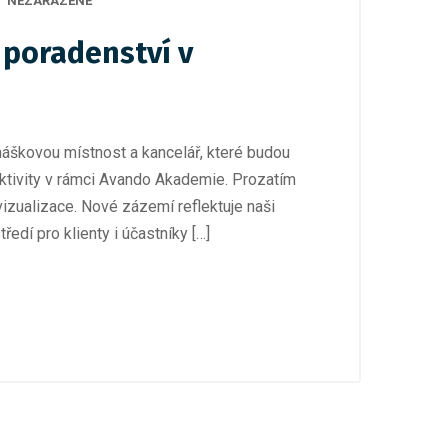
NEZAŘAZENÉ
 poradenství v
áškovou místnost a kancelář, které budou
 aktivity v rámci Avando Akademie. Prozatím
izualizace. Nové zázemí reflektuje naši
ředí pro klienty i účastníky […]
lativa
29. 3. 2026
/
Nezařazené