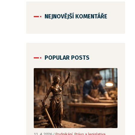
NEJNOVĚJŠÍ KOMENTÁŘE
POPULAR POSTS
 legislativa
29. 3. 2026
/
Nezařazené
17. 3. 2